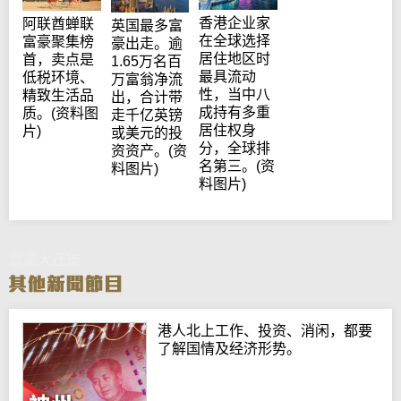
香港企业家
阿联酋蝉联
英国最多富
在全球选择
富豪聚集榜
豪出走。逾
居住地区时
首，卖点是
1.65万名百
最具流动
低税环境、
万富翁净流
性，当中八
精致生活品
出，合计带
成持有多重
质。(资料图
走千亿英镑
居住权身
片)
或美元的投
分，全球排
资资产。(资
名第三。(资
料图片)
料图片)
富豪大迁徙
港人北上工作、投资、消闲，都要
了解国情及经济形势。