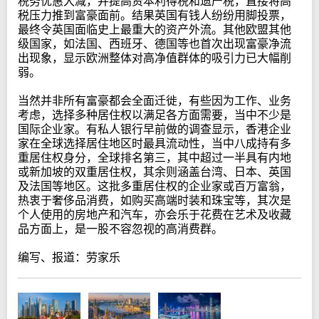
税务优惠大减，并提高资本利得税和遗产税，直接将高
税压力推到富豪面前。结果英国有钱人纷纷用脚投票，
最终令英国面临史上最重大的资产外流。其他欧盟其他
级国家，如法国、西班牙、德国等也首次出现富豪净流
出现象，显示欧洲整体对高净值群体的吸引力已大幅削
弱。
当然并非所有富豪都会全面迁徙，有些因为工作、业务
考虑，选择多种居住权以满足各方面需要，当中不少是
国际企业家。有私人银行早前做的调查显示，香港企业
家在全球选择居住地区时最具流动性，当中八成持有多
重居住权身分，全球排名第三，其中超过一半具有内地
或新加坡的双重居住权，其余则涵盖台湾、日本、英国
及法国等地区。这批多重居住权的企业家或百万富翁，
热衷于奢侈品消费，如购买高端时装和珠宝等，其次是
个人使用的房地产和汽车，亦会乐于花费在艺术及收藏
品方面上，是一股不容忽视的高消费群。
编写、报道：劳家乐