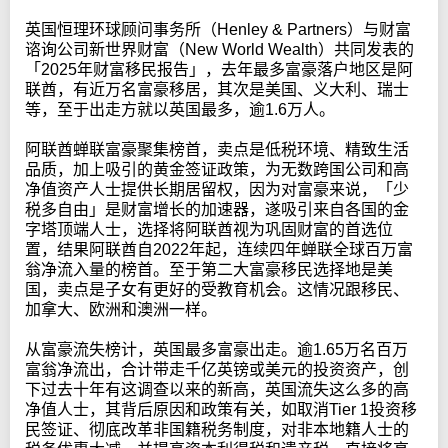
英国恒理环球顾问事务所（Henley & Partners）与财富
谘询公司新世界财富（New World Wealth）共同发表的
「2025年财富移民报告」，去年最多富豪落户地区是阿
联酋，有近万名富豪移居，其次是美国、义大利、瑞士
等，至于出走方就以英国最多，逾1.6万人。
阿联酋蝉联富豪聚集榜首，卖点是低税环境、精致生活
品质，加上吸引的黄金签证政策，为无数跨国公司和高
净值资产人士提供长期居留权，因为对富豪来说，「少
税多自由」是财富增长的加速器，遂吸引来自各国的金
字塔顶端人士，选择将阿联酋视为巩固财富的首选位
置，结果阿联酋自2022年起，连续四年蝉联全球百万富
翁净流入量的榜首。至于第二大富豪移民选择地是美
国，卖点是子女有更好的受教育机会。这情况跟移民、
加拿大、欧洲和澳洲一样。
从富豪流失榜计，英国最多富豪出走。逾1.65万名百万
富翁净流出，合计带走千亿英镑或美元的投资资产，创
下过去十年有这调查以来的新高，英国流失这么多的高
净值人士，其背后原因和政策有关，如取消Tier 1投资移
民签证、彻底改革非国籍税务制度，对非本地籍人士的