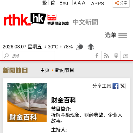
A
繁
简
Eng
A
A
APPS
选单
2026.08.07 星期五
30°C
78%
S
e
a
主页
新闻节目
r
c
h
分享工具
财金百科
节目简介:
拆解金融现象、财经典故、企业人
故事。
主持人: