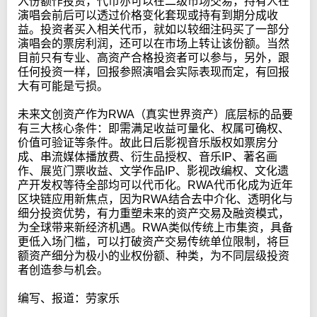
入份额作投资，代币亦可以在二级市场交易，持有人在
演唱会前后可以透过价格变化套现或持有到期分成收
益。投资者买入相关代币，就如以较细注码买了一部分
演唱会的票房利润，还可以在市场上转让该份额。当然
目前只有专业、高资产合格投资者可以参与，另外，跟
任何投资一样，回报参照演唱会实际表现而定，有回报
大有可能是亏损。
未来文创资产作为RWA（真实世界资产）底层标的品要
有三大核心条件：即需满足收益可量化、权属可确权、
价值可验证等条件。故此日后影视音乐版权如票房分
成、串流媒体播放费、衍生品授权、音乐IP、著名画
作、展览门票收益、文学作品IP、影视改编权、文化遗
产开发权等待全部均可以代币化。RWA代币化成为近年
区块链应用新焦点，因为RWA结合去中介化、透明化与
细分投资优势，有力重塑未来的资产交易及融资模式，
为全球带来新经济机遇。RWA类似传统上市集资，具备
更低入场门槛，可以打破资产交易传统单位限制，将巨
额资产细分为极小的业权份额、种类，为不同层级投资
者创造参与机会。
编写、报道：劳家乐