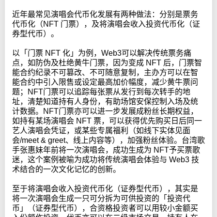
近年最常见演唱会代币化发展有两种做法：分别是票务
代币化（NFT 门票），及将演唱会收入投资代币化（证
券型代币）。
以「门票 NFT 化」为例，Web3可以解决传统票务痛
点，如防伪及杜绝黄牛门票，因为变成 NFT 后，门票智
能合约纪录不可篡改、不可随意复制，主办方可以在智
能合约中引入限售或设定最高加价幅度，减少黄牛票问
题；NFT门票可以追踪每张票从发行到每次转手的地
址，清楚知道持有人身份，有助场馆安保控制入场及统
计数据。NFT门票亦可以进一步发展成粉丝长期权益，
如持有某场演唱会 NFT 票，可以获得优先购买日后同一
艺人演唱会凭证，或某些专属福利（如线下实体见面
会/meet & greet、线上内容等），加强粉丝体验。台湾歌
手张惠妹年前将一次演唱会，成功生成为 NFT予买票歌
迷，这个案例被喻为成功将传统演唱会体验与 Web3 技
术结合的一次文化记忆的创新。
至于将演唱会收入投资代币化（证券型代币），其实是
将一次演唱会生成一只可分拆为可供投资的「投资代
币」（证券型代币），合资格投资者可以用较小金额买