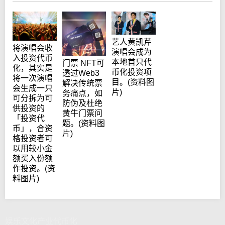
艺人黄凯芹
将演唱会收
演唱会成为
入投资代币
本地首只代
门票 NFT可
化，其实是
币化投资项
透过Web3
将一次演唱
目。(资料图
解决传统票
会生成一只
片)
务痛点，如
可分拆为可
防伪及杜绝
供投资的
黄牛门票问
「投资代
题。(资料图
币」，合资
片)
格投资者可
以用较小金
额买入份额
作投资。(资
料图片)
娱乐文化产业代币化