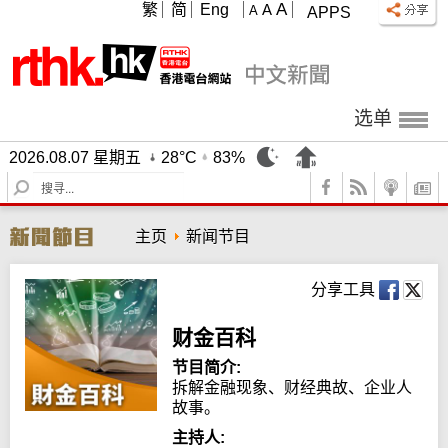
A
繁
简
Eng
A
A
APPS
选单
2026.08.07 星期五
28°C
83%
S
e
a
主页
新闻节目
r
c
h
分享工具
财金百科
节目简介:
拆解金融现象、财经典故、企业人
故事。
主持人: