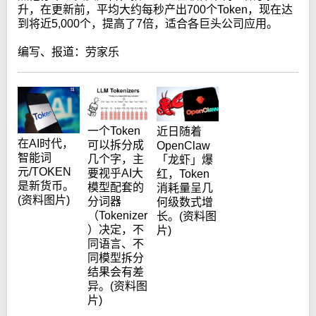
升，在更新前，平均大约每秒产出700个Token，现在达
到将近5,000个，提高了7倍，适合各巨头公司应用。
编写、报道：劳家乐
一个Token
近日随着
在AI时代，
可以拆分成
OpenClaw
智能词
几个字，主
「龙虾」爆
元/TOKEN
要视乎AI大
红，Token
是新货币。
模型配套的
消耗量呈几
(资料图片)
分词器
何级数式增
（Tokenizer
长。(资料图
）决定，不
片)
同语言、不
同模型拆分
结果会有差
异。(资料图
片)