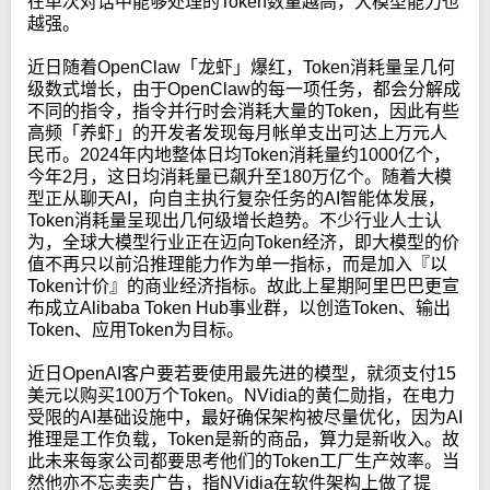
在单次对话中能够处理的Token数量越高，大模型能力也
越强。
近日随着OpenClaw「龙虾」爆红，Token消耗量呈几何
级数式增长，由于OpenClaw的每一项任务，都会分解成
不同的指令，指令并行时会消耗大量的Token，因此有些
高频「养虾」的开发者发现每月帐单支出可达上万元人
民币。2024年内地整体日均Token消耗量约1000亿个，
今年2月，这日均消耗量已飙升至180万亿个。随着大模
型正从聊天AI，向自主执行复杂任务的AI智能体发展，
Token消耗量呈现出几何级增长趋势。不少行业人士认
为，全球大模型行业正在迈向Token经济，即大模型的价
值不再只以前沿推理能力作为单一指标，而是加入『以
Token计价』的商业经济指标。故此上星期阿里巴巴更宣
布成立Alibaba Token Hub事业群，以创造Token、输出
Token、应用Token为目标。
近日OpenAI客户要若要使用最先进的模型，就须支付15
美元以购买100万个Token。NVidia的黄仁勋指，在电力
受限的AI基础设施中，最好确保架构被尽量优化，因为AI
推理是工作负载，Token是新的商品，算力是新收入。故
此未来每家公司都要思考他们的Token工厂生产效率。当
然他亦不忘卖卖广告，指NVidia在软件架构上做了提