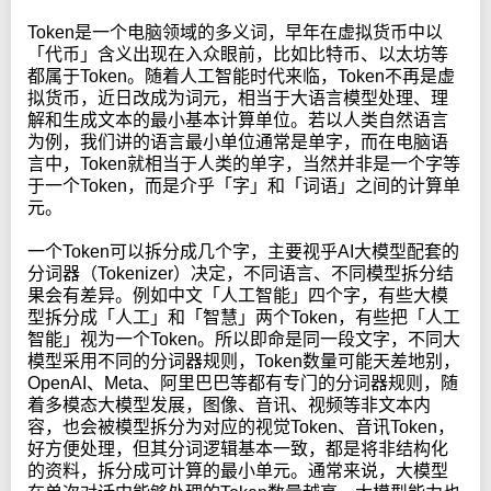
Token是一个电脑领域的多义词，早年在虚拟货币中以
「代币」含义出现在入众眼前，比如比特币、以太坊等
都属于Token。随着人工智能时代来临，Token不再是虚
拟货币，近日改成为词元，相当于大语言模型处理、理
解和生成文本的最小基本计算单位。若以人类自然语言
为例，我们讲的语言最小单位通常是单字，而在电脑语
言中，Token就相当于人类的单字，当然并非是一个字等
于一个Token，而是介乎「字」和「词语」之间的计算单
元。
一个Token可以拆分成几个字，主要视乎AI大模型配套的
分词器（Tokenizer）决定，不同语言、不同模型拆分结
果会有差异。例如中文「人工智能」四个字，有些大模
型拆分成「人工」和「智慧」两个Token，有些把「人工
智能」视为一个Token。所以即命是同一段文字，不同大
模型采用不同的分词器规则，Token数量可能天差地别，
OpenAI、Meta、阿里巴巴等都有专门的分词器规则，随
着多模态大模型发展，图像、音讯、视频等非文本内
容，也会被模型拆分为对应的视觉Token、音讯Token，
好方便处理，但其分词逻辑基本一致，都是将非结构化
的资料，拆分成可计算的最小单元。通常来说，大模型