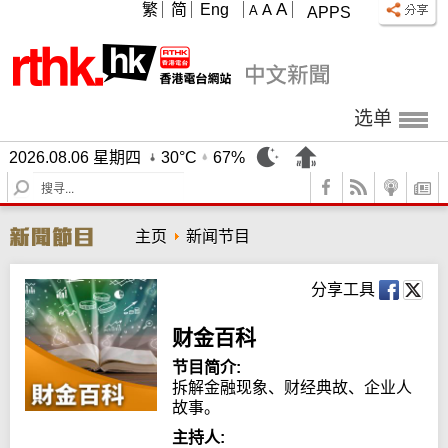
A
繁
简
Eng
A
A
APPS
选单
2026.08.06 星期四
30°C
67%
S
e
a
主页
新闻节目
r
c
h
分享工具
财金百科
节目简介:
拆解金融现象、财经典故、企业人
故事。
主持人: