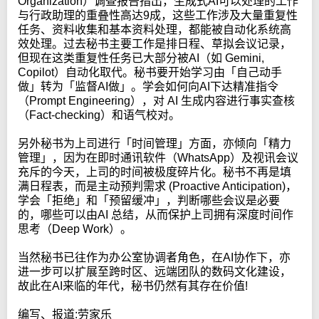
Organization）调查报告指出，生成式AI可以处理的工作
与行政助理的重叠性高达9成，这些工作涉及大量重复性
任务、资料收集和基本资料处理，都能被自动化系统高
效处理。过去秘书主要工作是排日程、草拟会议记录，
但现在这类重复性任务已大部分被AI（如 Gemini,
Copilot）自动化取代。秘书要开始学习由「自己动手
做」转为「监督AI做」。学会如何向AI下达精准指令
（Prompt Engineering），对 AI 生成内容进行事实查核
（Fact-checking）和语气校对。
另外秘书为上司进行「时间管理」方面，亦倾向「精力
管理」，因为在即时通讯软件（WhatsApp）及视讯会议
充斥的今天，上司的时间被极度碎片化。秘书不再是填
满日程表，而是主动预判需求 (Proactive Anticipation)，
学会「拒绝」和「预留缓冲」，判断哪些会议是必要
的，哪些可以由AI 总结，从而保护上司拥有深度时间作
思考（Deep Work）。
当然秘书已往作为办公室协调者角色，在AI协作下，亦
进一步可以扩展至跨时区、远端团队的数码文化建设，
故此在AI来临的年代，秘书仍然有其存在价值!
编写、报道:劳家乐