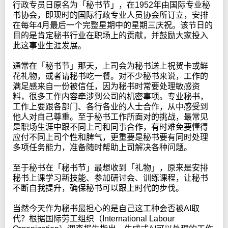
行政专员日原名为「秘书节」，在1952年由国际专业秘
书协会，即现时的国际行政专业人员协会所订立，安排
在每年4月最后一个完整星期中的星期三庆祝。该节日的
目的是肯定秘书行业在职场上的贡献，并鼓励大家投入
此这事业生涯发展。
通常在「秘书节」那天，上司会为秘书送上祝贺卡或鲜
花礼物，或者请秘书吃一餐。对不少秘书来说，工作的
满足感来自一份被信任，因为秘书时常要处理敏感资
料，很多工作内容牵涉到公司的机密事项。专业秘书，
工作上要跟各部门、各行各业的人士合作，从中感受到
他人对自己尊重。至于秘书工作所面对的挑战，最常见
是职场生涯中跟不同上司和同事合作，有时难免要懂得
应付不同上司个性和脾气，更重要是秘书要有同时处理
多项任务能力，准备随时帮助上司解决各种问题。
至于秘书在「秘书节」最想收到「礼物」，原来是安排
秘书上课学习新技能、参加研讨会、训练课程，让秘书
不断自我提升，确保秘书可以跟上时代的步伐。
当然今天作为秘书最担心的是自己这工种会否被AI取
代？根据国际劳工组织（International Labour