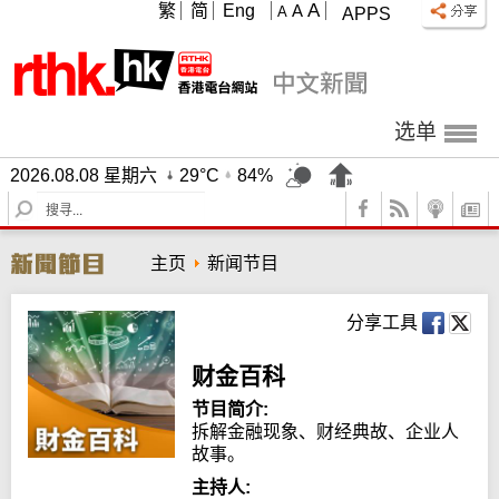
A
繁
简
Eng
A
A
APPS
选单
2026.08.08 星期六
29°C
84%
S
e
a
主页
新闻节目
r
c
h
分享工具
财金百科
节目简介:
拆解金融现象、财经典故、企业人
故事。
主持人: