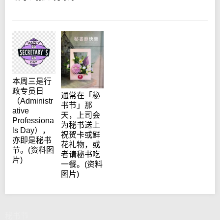
本周三是行
政专员日
通常在「秘
（Administr
书节」那
ative
天，上司会
Professiona
为秘书送上
ls Day），
祝贺卡或鲜
亦即是秘书
花礼物，或
节。(资料图
者请秘书吃
片)
一餐。(资料
图片)
秘书节