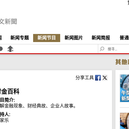
闻
新闻专题
新闻节目
新闻图片
新闻简报
普通
S
e
a
r
c
h
分享工具
财金百科
目简介:
解金融现象、财经典故、企业人故事。
持人:
家乐