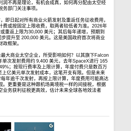
利润不再是理论，有机会成真，如何再分配由太空经
税务部门关注事项。
宣布，即日起对所有商业火箭发射及重返任务征收费用，
费或按固定上限收费，取两者较低者为准。2026年
射或重返上限为30,000 美元；其后每年递增，预期到
限同步提升至 200,000 美元。这是美国政府首次将商业
财政框架。
量最大商业太空企业，所受影响如何？以其旗下Falcon
 年单次发射费用约 9,400 美元，去年SpaceX进行 165
49%；按现行费率及上限计算，年度付费只是数百万
万甚至上亿美元单次发射成本，这笔开支有限。但是未来
届时每年逾千次发射，再按上限计算，年度费用可能高达
视。更重要是这种跟机场离境税一样的间接税，根据
空业务获利征税更高效，估计未来全球各地效法者