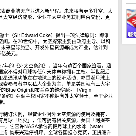
，代表商业航天产业进入新里程。未来将有更多升空、太
旦太空经济成形，企业在太空业务获利应否交税，更
（Sir Edward Coke）提出一项法律原则：即谁
空间。在20世纪中，太空探索主要由政府主导、以科
市，未来星际旅游、开发外星资源等成为产业，估计到
万亿美元。
67年的《外太空条约》，当年有逾百个国家签署，涵
国家不得对月球等任何天体声称拥有主权。半世纪后
卫星通讯功能左右地球上的经济活动，亦垂涎月球上
探索参与者中以私人企业为主，单是美国就有三大宇
lue Origin和布兰森的维珍银河（Virgin
外太空条约》强调主权国家不能拥有外太空领土，至于企业
带。
行制订法例，规管企业对外太空资源的使用及拥有，
有月球「地皮」，但可拥有相关资源，美国「阿提密
之一，它容许NASA承包商把月球上的水冰（water
球上矿物来兴建停机坪。全球各国担心竞赛，正提速升