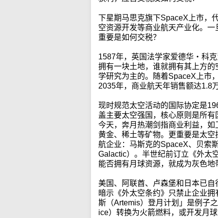
下星期马思克旗下SpaceX上市
空资源开发等商业航天产业化。一
重要是如何交税？
1587年，英国法学家爱德华‧科克爵士
拥有一块土地，谁就拥有其上方的
学研究为主的。随着SpaceX上
2035年，商业航天年销售额达1.8
现时规范太空活动的国际协定是19
盖主要太空强国，核心原则是所有
今天，奔月热潮剑指商业利益，如
黄金、稀土等矿物。更重要是太空
航企业：马斯克的SpaceX、贝索斯的B
Galactic）。半世纪前订立《
能否拥有月球资源，就成为灰色地
美国、阿联酋、卢森堡和日本已自
暗示《外太空条约》只禁止企业拥
斯（Artemis）登月计划」是例子
ice）转换为火箭燃料，或开发月