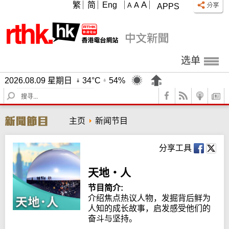
A
繁
简
Eng
A
A
APPS
选单
2026.08.09 星期日
34°C
54%
S
e
a
主页
新闻节目
r
c
h
分享工具
天地‧人
节目简介:
介绍焦点热议人物，发掘背后鲜为
人知的成长故事，启发感受他们的
奋斗与坚持。