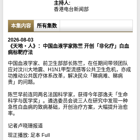
主持人:
香港电台新闻部
本集内容
所有集数
2026-08-03
《天地‧人》：中国血液学家陈竺 开创「非化疗」白血
病标靶疗法
中国血液学家、前卫生部部长陈竺，在任期间带领团队
应对汶川大地震、H1N1甲型流感等公共卫生危机，亦成
功推动公共医疗体系改革，解决民众「睇病难、睇病
贵」的问题。
陈竺早前连同两名法国科学家，获得今年邵逸夫「生命
科学与医学奖」。遴选委员会说三人在研究中发现一种
急性白血病的致病基础，开创治疗方案，大幅提升治愈
率。
记者卢晓珊报道
现正播放:
足本 Full