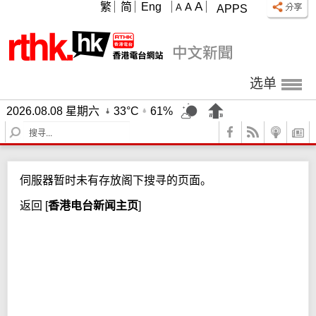
A
繁
简
Eng
A
A
APPS
选单
2026.08.08 星期六
33°C
61%
S
e
a
r
伺服器暂时未有存放阁下搜寻的页面。
c
h
返回
[
香港电台新闻主页
]