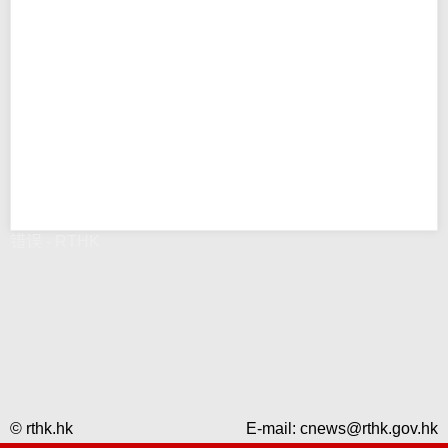
错误 - RTHK
© rthk.hk
E-mail:
cnews@rthk.gov.hk