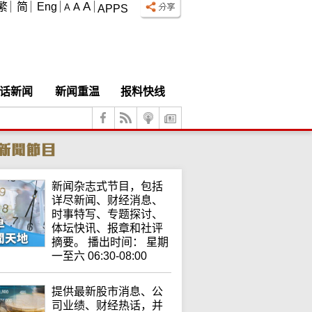
A
繁
简
Eng
A
A
APPS
话新闻
新闻重温
报料快线
新闻杂志式节目，包括
详尽新闻、财经消息、
时事特写、专题探讨、
体坛快讯、报章和社评
摘要。 播出时间： 星期
一至六 06:30-08:00
提供最新股市消息、公
司业绩、财经热话，并