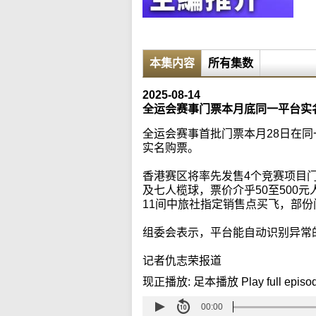
本集内容
所有集数
2025-08-14
全运会赛事门票本月底同一平台实
全运会赛事首批门票本月28日在同
实名购票。
香港赛区将率先发售4个竞赛项目
及七人榄球，票价介乎50至500
11间中旅社指定销售点买飞，部
组委会表示，平台能自动识别异常
记者仇志荣报道
现正播放:
足本播放 Play full episo
00:00