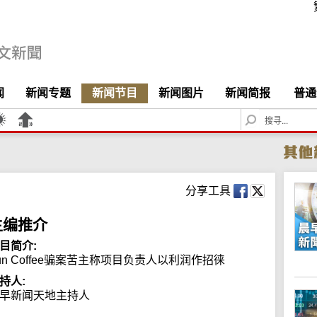
闻
新闻专题
新闻节目
新闻图片
新闻简报
普通
S
e
a
r
c
h
分享工具
主编推介
目简介:
un Coffee骗案苦主称项目负责人以利润作招徕
持人:
早新闻天地主持人