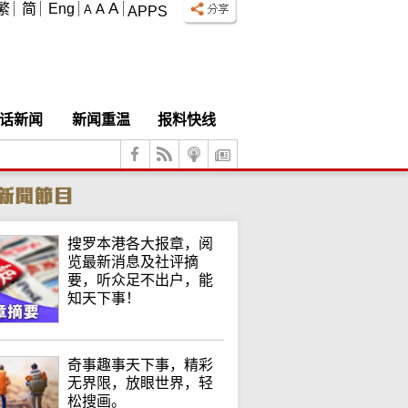
A
繁
简
Eng
A
A
APPS
话新闻
新闻重温
报料快线
搜罗本港各大报章，阅
览最新消息及社评摘
要，听众足不出户，能
知天下事！
奇事趣事天下事，精彩
无界限，放眼世界，轻
松搜画。