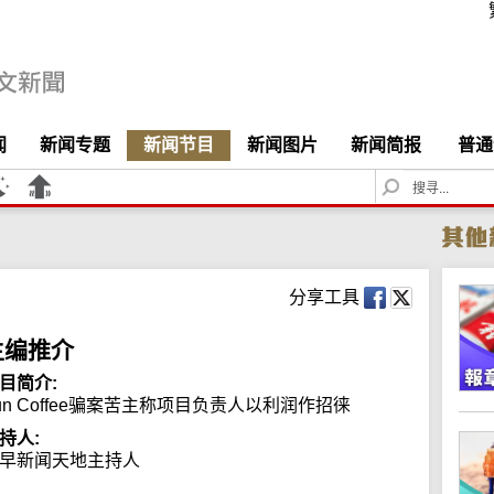
闻
新闻专题
新闻节目
新闻图片
新闻简报
普通
S
e
a
r
c
h
分享工具
主编推介
目简介:
un Coffee骗案苦主称项目负责人以利润作招徕
持人:
早新闻天地主持人