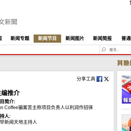
闻
新闻专题
新闻节目
新闻图片
新闻简报
普通
S
e
a
r
c
h
分享工具
主编推介
目简介:
un Coffee骗案苦主称项目负责人以利润作招徕
持人:
早新闻天地主持人