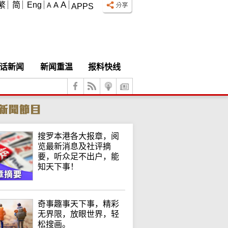
A
繁
简
Eng
A
A
APPS
话新闻
新闻重温
报料快线
搜罗本港各大报章，阅
览最新消息及社评摘
要，听众足不出户，能
知天下事！
奇事趣事天下事，精彩
无界限，放眼世界，轻
松搜画。