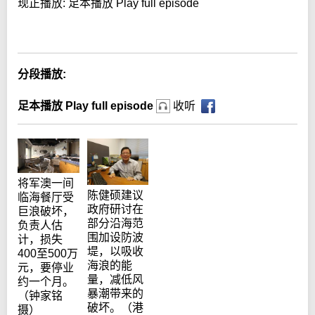
现正播放:
足本播放 Play full episode
Error loading media: File could not be played
分段播放:
足本播放 Play full episode
收听
将军澳一间
陈健硕建议
临海餐厅受
政府研讨在
巨浪破坏，
部分沿海范
负责人估
围加设防波
计，损失
堤，以吸收
400至500万
海浪的能
元，要停业
量，减低风
约一个月。
暴潮带来的
（钟家铭
破坏。（港
摄）