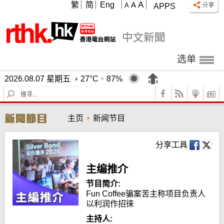
A
繁
简
Eng
A
A
APPS
选单
2026.08.07 星期五
27°C
87%
S
e
a
主页
新闻节目
r
c
h
分享工具
主编推介
节目简介:
Fun Coffee骗案苦主称项目负责人
以利润作招徕
主持人: