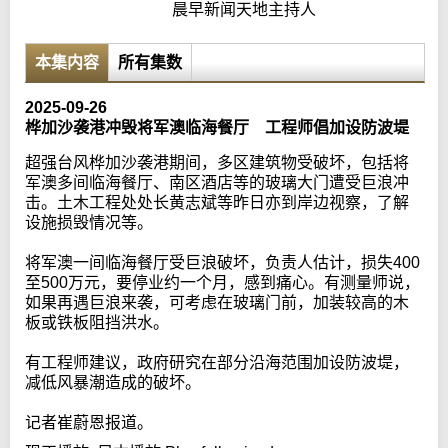
晨早新闻天地主持人
本集内容
所有集数
2025-09-26
桦加沙袭港冲毁将军澳临海餐厅 工程师倡加设防波堤
超强台风桦加沙袭港期间，多区建筑物受破坏，包括将
军澳多间临海餐厅、南区酒店等的玻璃大门遭受巨浪冲
击。土木工程处处长黄志斌等昨日亦到岸边视察，了解
设施损毁情况等。
将军澳一间临海餐厅受巨浪破坏，负责人估计，损失400
至500万元，要停业约一个月，感到痛心。有测量师说，
如果再遇巨浪来袭，可考虑在玻璃门前，加装较高的木
板或铁板阻挡洪水。
有工程师建议，政府研究在部分沿海范围加设防波堤，
减低风暴潮造成的破坏。
记者崔蔚恩报道。