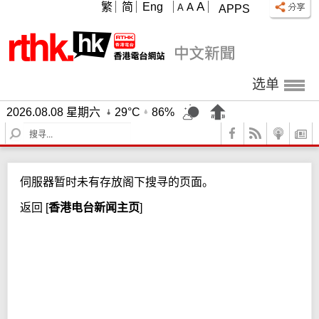
A
繁
简
Eng
A
A
APPS
选单
2026.08.08 星期六
29°C
86%
S
e
a
r
伺服器暂时未有存放阁下搜寻的页面。
c
h
返回
[
香港电台新闻主页
]