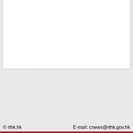
错误 - RTHK
© rthk.hk
E-mail:
cnews@rthk.gov.hk