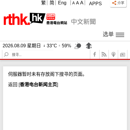
A
繁
简
Eng
A
A
APPS
选单
2026.08.09 星期日
33°C
59%
S
e
a
r
伺服器暂时未有存放阁下搜寻的页面。
c
h
返回
[
香港电台新闻主页
]