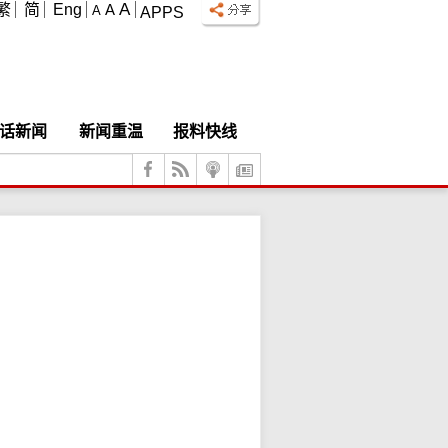
A
繁
简
Eng
A
A
APPS
话新闻
新闻重温
报料快线