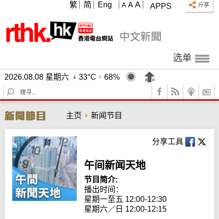
A
繁
简
Eng
A
A
APPS
选单
2026.08.08 星期六
33°C
68%
S
e
a
主页
新闻节目
r
c
h
分享工具
午间新闻天地
节目简介:
播出时间： 

星期一至五 12:00-12:30

星期六／日 12:00-12:15