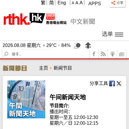
A
繁
简
Eng
A
A
APPS
选单
2026.08.08 星期六
29°C
84%
S
e
a
主页
新闻节目
r
c
h
分享工具
午间新闻天地
节目简介:
播出时间： 

星期一至五 12:00-12:30

星期六／日 12:00-12:15