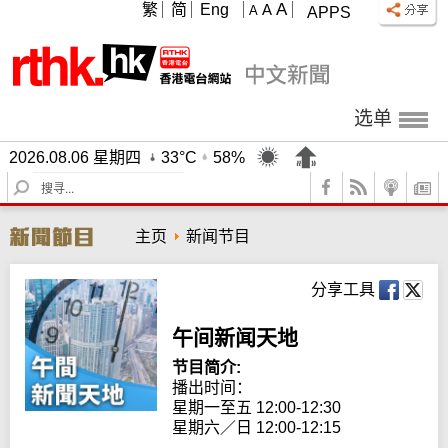
A
繁
简
Eng
A
A
APPS
选单
2026.08.06 星期四
33°C
58%
S
e
a
主页
新闻节目
r
c
h
分享工具
午间新闻天地
节目简介:
播出时间： 

星期一至五 12:00-12:30

星期六／日 12:00-12:15