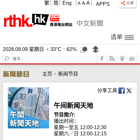
A
繁
简
Eng
A
A
APPS
选单
2026.08.09 星期日
33°C
62%
S
e
a
主页
新闻节目
r
c
h
分享工具
午间新闻天地
节目简介:
播出时间： 

星期一至五 12:00-12:30

星期六／日 12:00-12:15