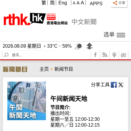
A
繁
简
Eng
A
A
APPS
选单
2026.08.09 星期日
33°C
59%
S
e
a
主页
新闻节目
r
c
h
分享工具
午间新闻天地
节目简介:
播出时间： 

星期一至五 12:00-12:30

星期六／日 12:00-12:15