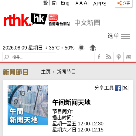
A
繁
简
Eng
A
A
APPS
选单
2026.08.09 星期日
35°C
50%
S
e
a
主页
新闻节目
r
c
h
分享工具
午间新闻天地
节目简介:
播出时间： 

星期一至五 12:00-12:30

星期六／日 12:00-12:15