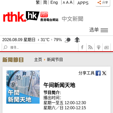
A
繁
简
Eng
A
A
APPS
选单
2026.08.09 星期日
31°C
79%
S
e
a
主页
新闻节目
r
c
h
分享工具
午间新闻天地
节目简介:
播出时间： 

星期一至五 12:00-12:30

星期六／日 12:00-12:15