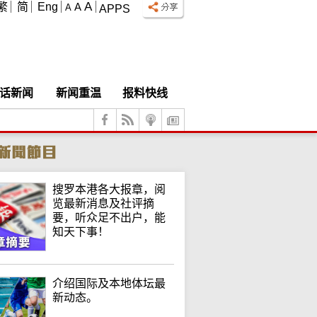
A
繁
简
Eng
A
A
APPS
话新闻
新闻重温
报料快线
搜罗本港各大报章，阅
览最新消息及社评摘
要，听众足不出户，能
知天下事！
介绍国际及本地体坛最
新动态。