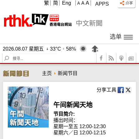
A
繁
简
Eng
A
A
APPS
选单
2026.08.07 星期五
33°C
58%
S
e
a
主页
新闻节目
r
c
h
分享工具
午间新闻天地
节目简介:
播出时间： 

星期一至五 12:00-12:30

星期六／日 12:00-12:15