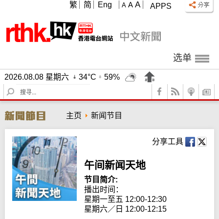
A
繁
简
Eng
A
A
APPS
选单
2026.08.08 星期六
34°C
59%
S
e
a
主页
新闻节目
r
c
h
分享工具
午间新闻天地
节目简介:
播出时间： 

星期一至五 12:00-12:30

星期六／日 12:00-12:15