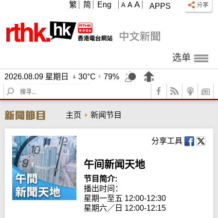
A
繁
简
Eng
A
A
APPS
选单
2026.08.09 星期日
30°C
79%
S
e
a
主页
新闻节目
r
c
h
分享工具
午间新闻天地
节目简介:
播出时间： 

星期一至五 12:00-12:30

星期六／日 12:00-12:15