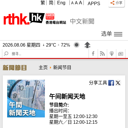
A
繁
简
Eng
A
A
APPS
选单
2026.08.06 星期四
29°C
72%
S
e
a
主页
新闻节目
r
c
h
分享工具
午间新闻天地
节目简介:
播出时间： 

星期一至五 12:00-12:30

星期六／日 12:00-12:15