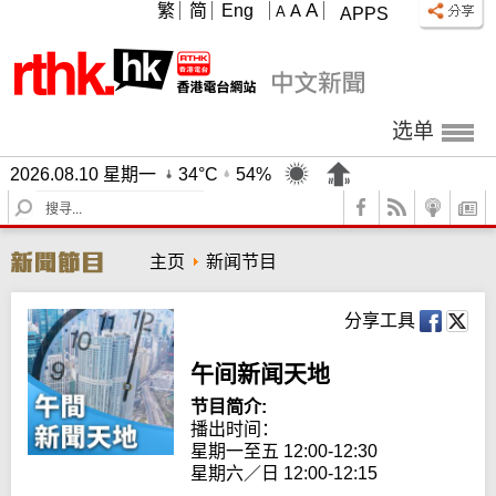
A
繁
简
Eng
A
A
APPS
选单
2026.08.10 星期一
34°C
54%
S
e
a
主页
新闻节目
r
c
h
分享工具
午间新闻天地
节目简介:
播出时间： 

星期一至五 12:00-12:30

星期六／日 12:00-12:15