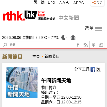
A
繁
简
Eng
A
A
APPS
选单
2026.08.06 星期四
29°C
77%
S
e
a
主页
新闻节目
r
c
h
分享工具
午间新闻天地
节目简介:
播出时间： 

星期一至五 12:00-12:30

星期六／日 12:00-12:15