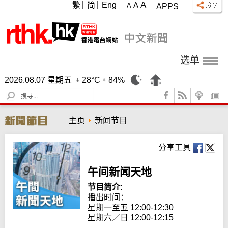
A
繁
简
Eng
A
A
APPS
选单
2026.08.07 星期五
28°C
84%
S
e
a
主页
新闻节目
r
c
h
分享工具
午间新闻天地
节目简介:
播出时间： 

星期一至五 12:00-12:30

星期六／日 12:00-12:15