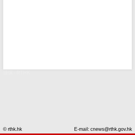
错误 - RTHK
© rthk.hk
E-mail:
cnews@rthk.gov.hk