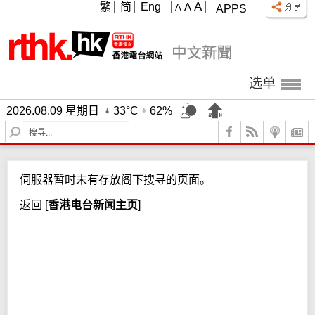
A
繁
简
Eng
A
A
APPS
选单
2026.08.09 星期日
33°C
62%
S
e
a
r
伺服器暂时未有存放阁下搜寻的页面。
c
h
返回
[
香港电台新闻主页
]