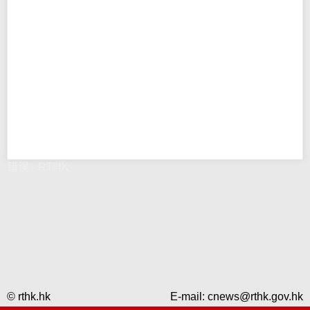
错误 - RTHK
© rthk.hk
E-mail:
cnews@rthk.gov.hk