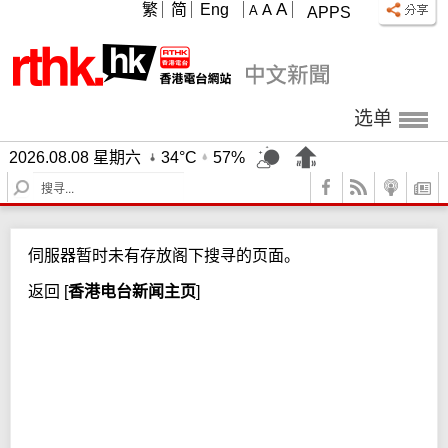
A
繁
简
Eng
A
A
APPS
选单
2026.08.08 星期六
34°C
57%
S
e
a
r
伺服器暂时未有存放阁下搜寻的页面。
c
h
返回
[
香港电台新闻主页
]