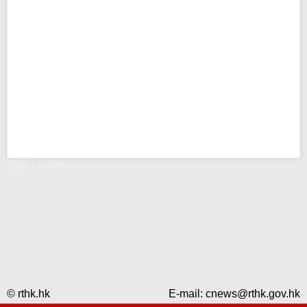
错误 - RTHK
© rthk.hk
E-mail:
cnews@rthk.gov.hk