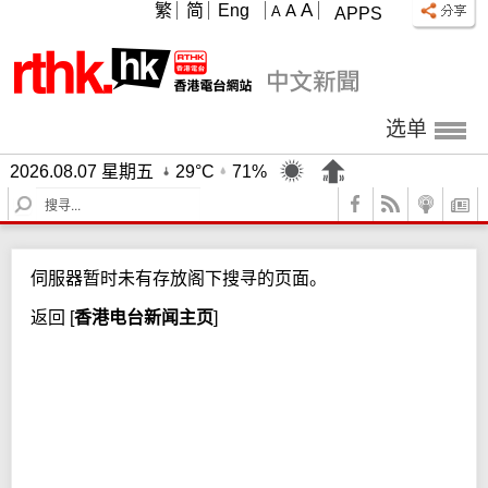
A
繁
简
Eng
A
A
APPS
选单
2026.08.07 星期五
29°C
71%
S
e
a
r
伺服器暂时未有存放阁下搜寻的页面。
c
h
返回
[
香港电台新闻主页
]