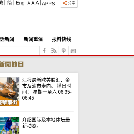
A
繁
简
Eng
A
A
APPS
话新闻
新闻重温
报料快线
汇报最新欧美股汇、金
市及油市走向。 播出时
间： 星期一至六 06:35-
06:45
介绍国际及本地体坛最
新动态。