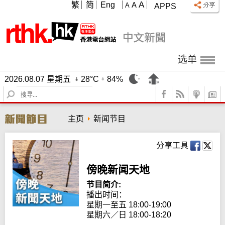
A
繁
简
Eng
A
A
APPS
选单
2026.08.07 星期五
28°C
84%
S
e
a
主页
新闻节目
r
c
h
分享工具
傍晚新闻天地
节目简介:
播出时间：

星期一至五 18:00-19:00

星期六／日 18:00-18:20