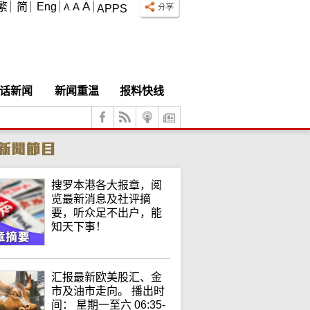
A
繁
简
Eng
A
A
APPS
话新闻
新闻重温
报料快线
搜罗本港各大报章，阅
览最新消息及社评摘
要，听众足不出户，能
知天下事！
汇报最新欧美股汇、金
市及油市走向。 播出时
间： 星期一至六 06:35-