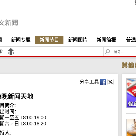
闻
新闻专题
新闻节目
新闻图片
新闻简报
普通
S
e
a
r
c
h
分享工具
傍晚新闻天地
目简介:
出时间：

期一至五 18:00-19:00

期六／日 18:00-18:20
持人: