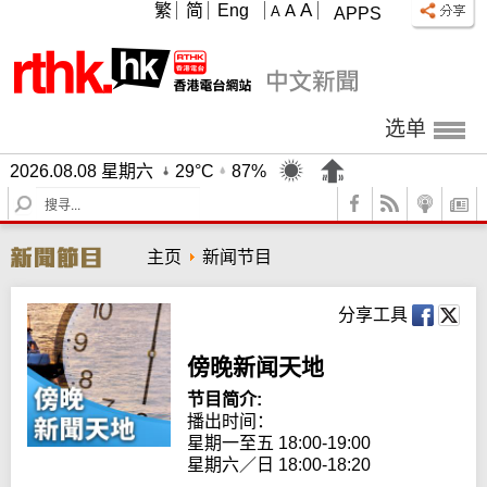
A
繁
简
Eng
A
A
APPS
选单
2026.08.08 星期六
29°C
87%
S
e
a
主页
新闻节目
r
c
h
分享工具
傍晚新闻天地
节目简介:
播出时间：

星期一至五 18:00-19:00

星期六／日 18:00-18:20