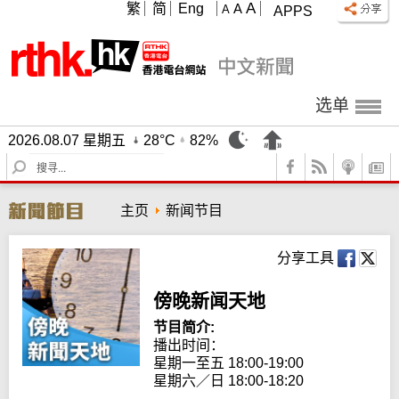
A
繁
简
Eng
A
A
APPS
选单
2026.08.07 星期五
28°C
82%
S
e
a
主页
新闻节目
r
c
h
分享工具
傍晚新闻天地
节目简介:
播出时间：

星期一至五 18:00-19:00

星期六／日 18:00-18:20