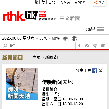
A
繁
简
Eng
A
A
APPS
选单
2026.08.08 星期六
33°C
68%
S
e
a
主页
新闻节目
r
c
h
分享工具
傍晚新闻天地
节目简介:
播出时间：

星期一至五 18:00-19:00

星期六／日 18:00-18:20