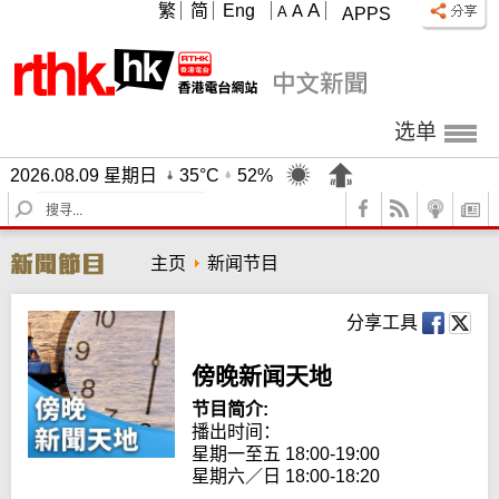
A
繁
简
Eng
A
A
APPS
选单
2026.08.09 星期日
35°C
52%
S
e
a
主页
新闻节目
r
c
h
分享工具
傍晚新闻天地
节目简介:
播出时间：

星期一至五 18:00-19:00

星期六／日 18:00-18:20