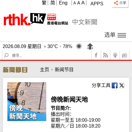
A
繁
简
Eng
A
A
APPS
选单
2026.08.09 星期日
30°C
78%
S
e
a
主页
新闻节目
r
c
h
分享工具
傍晚新闻天地
节目简介:
播出时间：

星期一至五 18:00-19:00

星期六／日 18:00-18:20