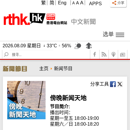
A
繁
简
Eng
A
A
APPS
选单
2026.08.09 星期日
33°C
56%
S
e
a
主页
新闻节目
r
c
h
分享工具
傍晚新闻天地
节目简介:
播出时间：

星期一至五 18:00-19:00

星期六／日 18:00-18:20