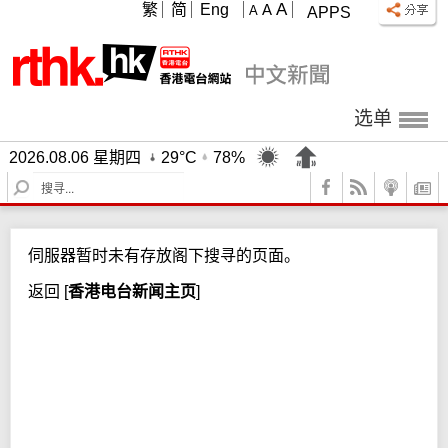
A
繁
简
Eng
A
A
APPS
选单
2026.08.06 星期四
29°C
78%
S
e
a
r
伺服器暂时未有存放阁下搜寻的页面。
c
h
返回
[
香港电台新闻主页
]