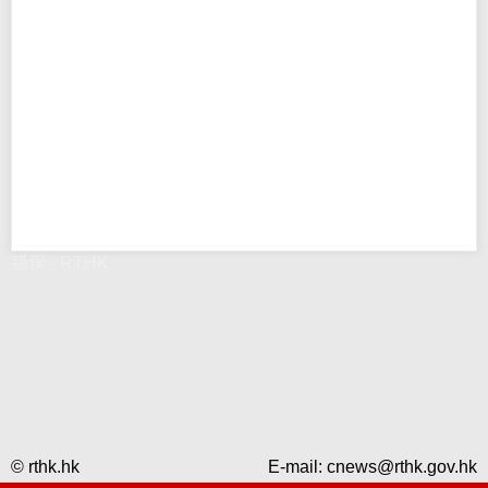
错误 - RTHK
© rthk.hk
E-mail:
cnews@rthk.gov.hk