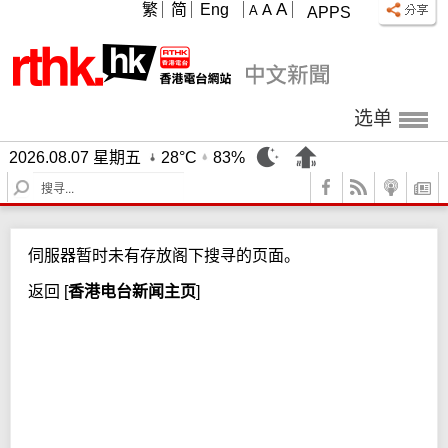
A
繁
简
Eng
A
A
APPS
选单
2026.08.07 星期五
28°C
83%
S
e
a
r
伺服器暂时未有存放阁下搜寻的页面。
c
h
返回
[
香港电台新闻主页
]