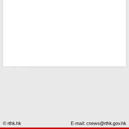
错误 - RTHK
© rthk.hk
E-mail:
cnews@rthk.gov.hk