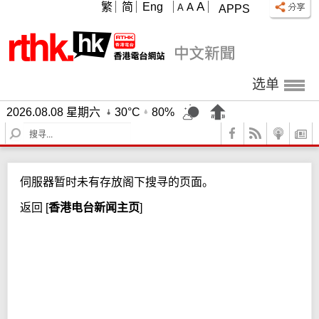
A
繁
简
Eng
A
A
APPS
选单
2026.08.08 星期六
30°C
80%
S
e
a
r
伺服器暂时未有存放阁下搜寻的页面。
c
h
返回
[
香港电台新闻主页
]