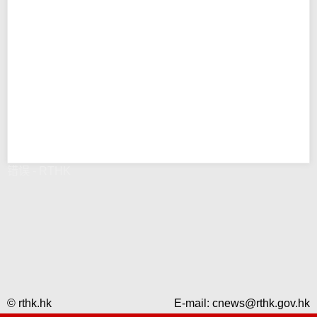
错误 - RTHK
© rthk.hk
E-mail:
cnews@rthk.gov.hk