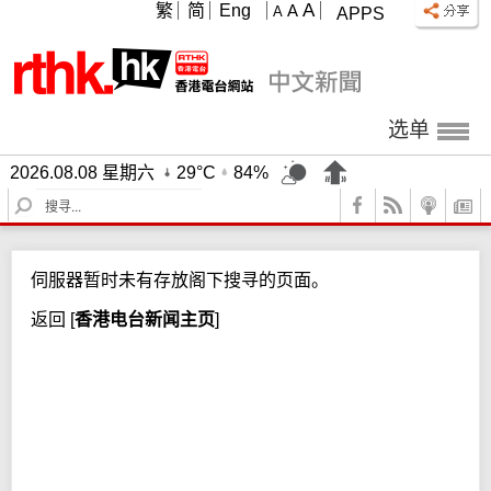
A
繁
简
Eng
A
A
APPS
选单
2026.08.08 星期六
29°C
84%
S
e
a
r
伺服器暂时未有存放阁下搜寻的页面。
c
h
返回
[
香港电台新闻主页
]