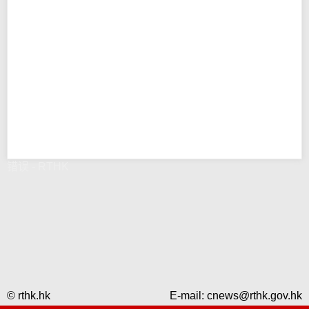
错误 - RTHK
© rthk.hk
E-mail:
cnews@rthk.gov.hk