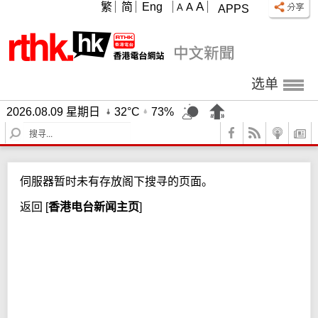
A
繁
简
Eng
A
A
APPS
选单
2026.08.09 星期日
32°C
73%
S
e
a
r
伺服器暂时未有存放阁下搜寻的页面。
c
h
返回
[
香港电台新闻主页
]