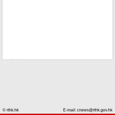
错误 - RTHK
© rthk.hk
E-mail:
cnews@rthk.gov.hk