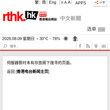
A
繁
简
Eng
A
A
APPS
选单
2026.08.09 星期日
30°C
78%
S
e
a
r
伺服器暂时未有存放阁下搜寻的页面。
c
h
返回
[
香港电台新闻主页
]