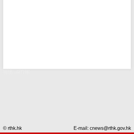
错误 - RTHK
© rthk.hk
E-mail:
cnews@rthk.gov.hk