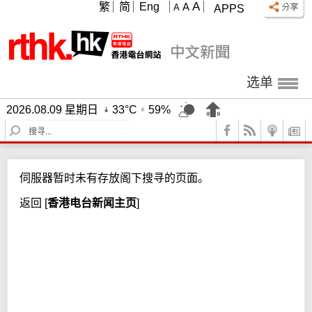
A
繁
简
Eng
A
A
APPS
选单
2026.08.09 星期日
33°C
59%
S
e
a
r
伺服器暂时未有存放阁下搜寻的页面。
c
h
返回
[
香港电台新闻主页
]