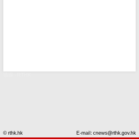
错误 - RTHK
© rthk.hk
E-mail:
cnews@rthk.gov.hk