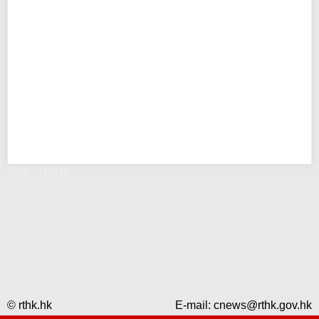
错误 - RTHK
© rthk.hk
E-mail:
cnews@rthk.gov.hk