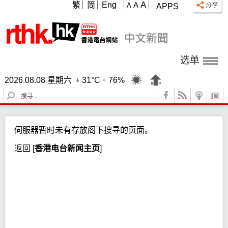
A
繁
简
Eng
A
A
APPS
选单
2026.08.08 星期六
31°C
76%
S
e
a
r
伺服器暂时未有存放阁下搜寻的页面。
c
h
返回
[
香港电台新闻主页
]