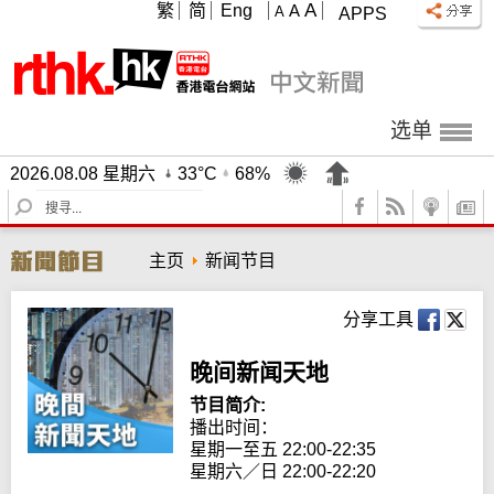
A
繁
简
Eng
A
A
APPS
选单
2026.08.08 星期六
33°C
68%
S
e
a
主页
新闻节目
r
c
h
分享工具
晚间新闻天地
节目简介:
播出时间： 

星期一至五 22:00-22:35

星期六／日 22:00-22:20